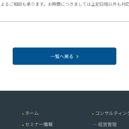
mによるご相談も承ります。お時間につきましては上記日程以外も対
一覧へ戻る
ホーム
コンサルティン
セミナー情報
― 経営管理