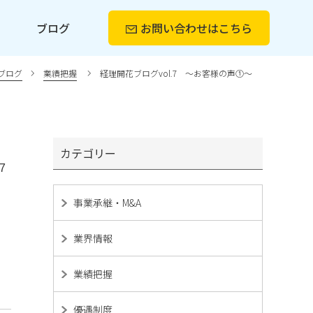
ー
ブログ
お問い合わせ
はこちら
ブログ
業績把握
経理開花ブログvol.7 ～お客様の声①～
カテゴリー
7
事業承継・M&A
業界情報
業績把握
優遇制度