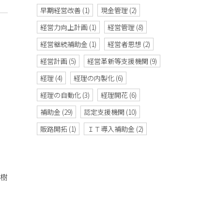
早期経営改善
(1)
現金管理
(2)
経営力向上計画
(1)
経営管理
(8)
経営継続補助金
(1)
経営者思想
(2)
経営計画
(5)
経営革新等支援機関
(9)
経理
(4)
経理の内製化
(6)
経理の自動化
(3)
経理開花
(6)
補助金
(29)
認定支援機関
(10)
販路開拓
(1)
ＩＴ導入補助金
(2)
樹