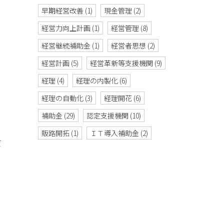
早期経営改善
(1)
現金管理
(2)
経営力向上計画
(1)
経営管理
(8)
経営継続補助金
(1)
経営者思想
(2)
経営計画
(5)
経営革新等支援機関
(9)
経理
(4)
経理の内製化
(6)
経理の自動化
(3)
経理開花
(6)
補助金
(29)
認定支援機関
(10)
販路開拓
(1)
ＩＴ導入補助金
(2)
て