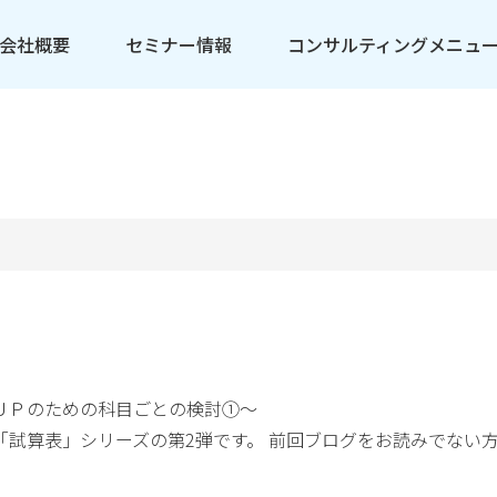
会社概要
セミナー情報
コンサルティングメニュ
ＵＰのための科目ごとの検討①～
「試算表」シリーズの第2弾です。 前回ブログをお読みでない